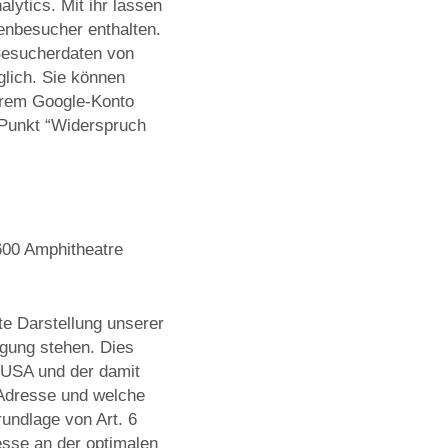
ytics. Mit ihr lassen
tenbesucher enthalten.
Besucherdaten von
glich. Sie können
Ihrem Google-Konto
 Punkt “Widerspruch
600 Amphitheatre
e Darstellung unserer
ügung stehen. Dies
 USA und der damit
-Adresse und welche
undlage von Art. 6
resse an der optimalen