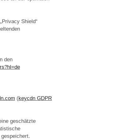
Privacy Shield“
geltenden
in den
ers?hl=de
dn.com
(
keycdn GDPR
eine geschätzte
tistische
gespeichert.