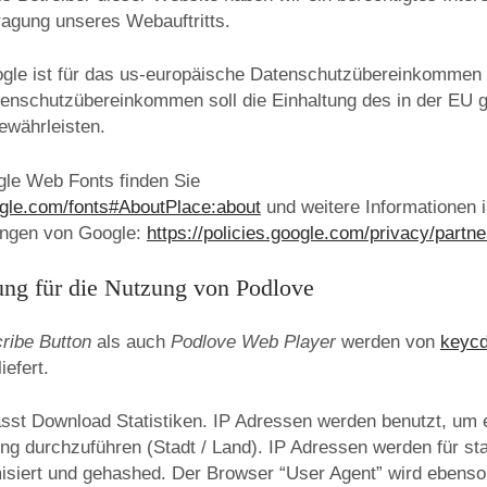
ragung unseres Webauftritts.
le ist für das us-europäische Datenschutzübereinkommen „
atenschutzübereinkommen soll die Einhaltung des in der EU 
ewährleisten.
gle Web Fonts finden Sie
gle.com/fonts#AboutPlace:about
und weitere Informationen 
ngen von Google:
https://policies.google.com/privacy/partn
ung für die Nutzung von Podlove
ribe Button
als auch
Podlove Web Player
werden von
keyc
iefert.
asst Download Statistiken. IP Adressen werden benutzt, um 
ng durchzuführen (Stadt / Land). IP Adressen werden für sta
iert und gehashed. Der Browser “User Agent” wird ebenso 