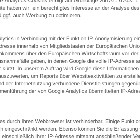
Analytics-Cookies erfolgt auf Grundlage von Art. 6 Abs. 1 
ite haben wir ein berechtigtes Interesse an der Analyse de
 ggf. auch Werbung zu optimieren.
ytics in Verbindung mit der Funktion IP-Anonymisierung ein
dresse innerhalb von Mitgliedstaaten der Europäischen Unio
bkommens über den Europäischen Wirtschaftsraum vor der Ü
snahmefälle geben, in denen Google die volle IP-Adresse an
t kürzt. In unserem Auftrag wird Google diese Informationen
uszuwerten, um Reports über Websiteaktivitäten zu erstell
d der Internetnutzung verbundene Dienstleistungen gegenüb
menführung der von Google Analytics übermittelten IP-Adre
s durch Ihren Webbrowser ist verhinderbar. Einige Funktio
h eingeschränkt werden. Ebenso können Sie die Erfassung 
 einschließlich Ihrer IP-Adresse mitsamt anschließender Ve