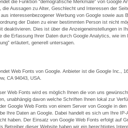
det die Funktion “demografische Merkmale” von Google Anal
n, die Aussagen zu Alter, Geschlecht und Interessen der Sei
aus interessenbezogener Werbung von Google sowie aus 
uordnung der Daten zu einer bestimmten Person ist nicht mö
it deaktivieren. Dies ist über die Anzeigeneinstellungen in 
e die Erfassung Ihrer Daten durch Google Analytics, wie im
ng” erläutert, generell untersagen.
det Web Fonts von Google. Anbieter ist die Google Inc., 1
ew, CA 94043, USA.
ser Web Fonts wird es möglich Ihnen die von uns gewünscht
en, unabhängig davon welche Schriften Ihnen lokal zur Verf
f der Google Web Fonts von einem Server von Google in den
e Ihre Daten an Google. Dabei handelt es sich um Ihre IP
ucht haben. Der Einsatz von Google Web Fonts erfolgt auf Gr
ls Betreiber dieser Website haben wir ein berechtigtes Inte