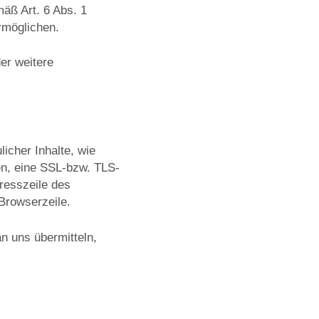
mäß Art. 6 Abs. 1
rmöglichen.
er weitere
icher Inhalte, wie
en, eine SSL-bzw. TLS-
resszeile des
 Browserzeile.
n uns übermitteln,