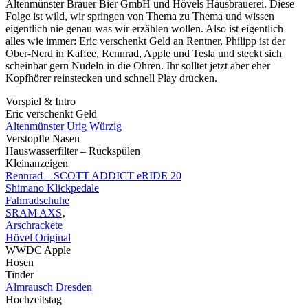
Altenmünster Brauer Bier GmbH und Hövels Hausbrauerei. Diese
Folge ist wild, wir springen von Thema zu Thema und wissen
eigentlich nie genau was wir erzählen wollen. Also ist eigentlich
alles wie immer: Eric verschenkt Geld an Rentner, Philipp ist der
Ober-Nerd in Kaffee, Rennrad, Apple und Tesla und steckt sich
scheinbar gern Nudeln in die Ohren. Ihr solltet jetzt aber eher
Kopfhörer reinstecken und schnell Play drücken.
Vorspiel & Intro
Eric verschenkt Geld
Altenmünster Urig Würzig
Verstopfte Nasen
Hauswasserfilter – Rückspülen
Kleinanzeigen
Rennrad – SCOTT ADDICT eRIDE 20
Shimano Klickpedale
Fahrradschuhe
SRAM AXS
‚
Arschrackete
Hövel Original
WWDC Apple
Hosen
Tinder
Almrausch Dresden
Hochzeitstag