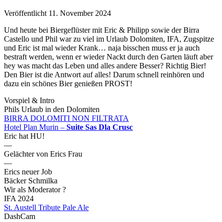
Veröffentlicht 11. November 2024
Und heute bei Biergeflüster mit Eric & Philipp sowie der Birra
Castello und Phil war zu viel im Urlaub Dolomiten, IFA, Zugspitze
und Eric ist mal wieder Krank… naja bisschen muss er ja auch
bestraft werden, wenn er wieder Nackt durch den Garten läuft aber
hey was macht das Leben und alles andere Besser? Richtig Bier!
Den Bier ist die Antwort auf alles! Darum schnell reinhören und
dazu ein schönes Bier genießen PROST!
Vorspiel & Intro
Phils Urlaub in den Dolomiten
BIRRA DOLOMITI NON FILTRATA
Hotel Plan Murin –
Suite Sas Dla Crusc
Eric hat HU!
—
Gelächter von Erics Frau
—
Erics neuer Job
Bäcker Schmilka
Wir als Moderator ?
IFA 2024
St. Austell Tribute Pale Ale
DashCam