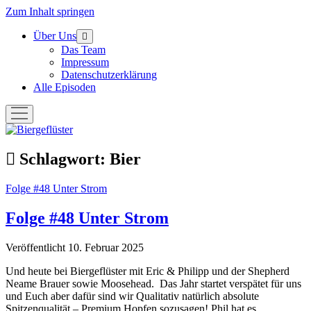
Zum Inhalt springen
Über Uns
Menü
öffnen
Das Team
Impressum
Datenschutzerklärung
Alle Episoden
Menü
öffnen
Biergeflüster
Schlagwort:
Bier
Folge #48 Unter Strom
Folge #48 Unter Strom
Veröffentlicht 10. Februar 2025
Und heute bei Biergeflüster mit Eric & Philipp und der Shepherd
Neame Brauer sowie Moosehead. Das Jahr startet verspätet für uns
und Euch aber dafür sind wir Qualitativ natürlich absolute
Spitzenqualität – Premium Hopfen sozusagen! Phil hat es