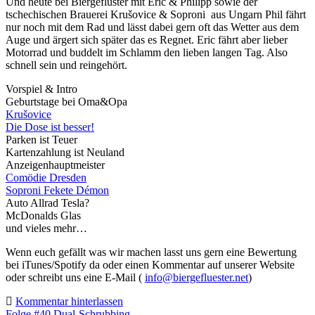
Und heute bei Biergeflüster mit Eric & Philipp sowie der
tschechischen Brauerei Krušovice & Soproni aus Ungarn Phil fährt
nur noch mit dem Rad und lässt dabei gern oft das Wetter aus dem
Auge und ärgert sich später das es Regnet. Eric fährt aber lieber
Motorrad und buddelt im Schlamm den lieben langen Tag. Also
schnell sein und reingehört.
Vorspiel & Intro
Geburtstage bei Oma&Opa
Krušovice
Die Dose ist besser!
Parken ist Teuer
Kartenzahlung ist Neuland
Anzeigenhauptmeister
Comödie Dresden
Soproni Fekete Démon
Auto Allrad Tesla?
McDonalds Glas
und vieles mehr…
Wenn euch gefällt was wir machen lasst uns gern eine Bewertung
bei iTunes/Spotify da oder einen Kommentar auf unserer Website
oder schreibt uns eine E-Mail (
info@biergefluester.net
)
Kommentar hinterlassen
Folge #40 Dual-Schrubbing