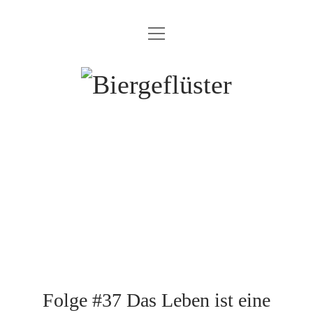
Menü
Menü
ÜBER UNS
öffnen
öffnen
DAS TEAM
ALLE EPISODEN
Biergeflüster
IMPRESSUM
DATENSCHUTZERKLÄRUNG
Folge #37 Das Leben ist eine